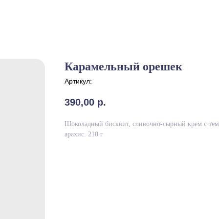
Карамельный орешек
Артикул:
390,00
р.
Шоколадный бисквит, сливочно-сырный крем с тем
арахис. 210 г