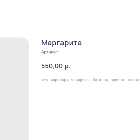
Маргарита
Артикул:
р.
550,00
соус маринара, моцарелла, базилик, орегано, оливк