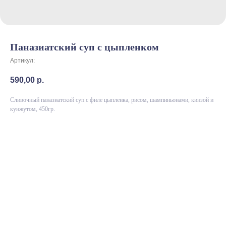
Паназиатский суп с цыпленком
Артикул:
590,00
р.
Сливочный паназиатский суп с филе цыпленка, рисом, шампиньонами, кинзой и
кунжутом, 450гр.