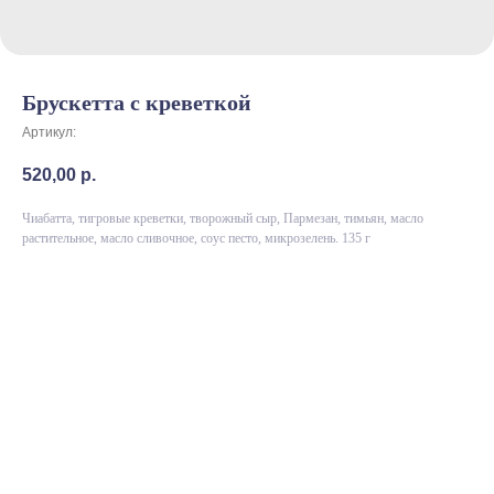
Брускетта с креветкой
Артикул:
520,00
р.
Чиабатта, тигровые креветки, творожный сыр, Пармезан, тимьян, масло
растительное, масло сливочное, соус песто, микрозелень. 135 г