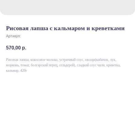
Рисовая лапша с кальмаром и креветками
Артикул:
570,00
р.
Рисовая лапша, кокосовое молоко, устричный соус, овощи(кабачок, лук,
морковь, томат, болгарский перец, сельдерей), сладкий соус чили, креветка,
кальмар, 420г