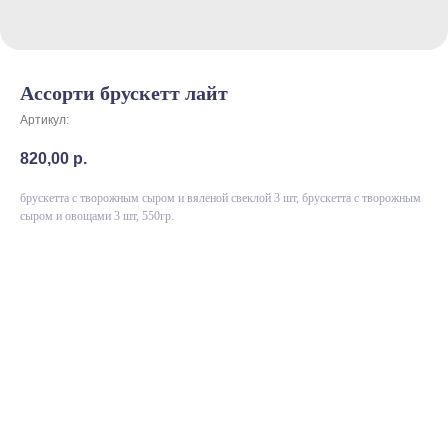
Ассорти брускетт лайт
Артикул:
820,00
р.
брускетта с творожным сыром и вяленой свеклой 3 шт, брускетта с творожным
сыром и овощами 3 шт, 550гр.