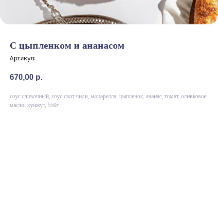
С цыпленком и ананасом
Артикул:
670,00
р.
соус сливочный, соус свит чили, моцарелла, цыпленок, ананас, томат, оливковое
масло, кунжут, 550г